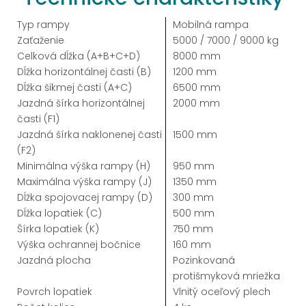
Typ rampy
Mobilná rampa
Zaťaženie
5000 / 7000 / 9000 kg
Celková dĺžka
(A+B+C+D)
8000 mm
Dĺžka horizontálnej časti (B)
1200 mm
Dĺžka šikmej časti (A+C)
6500 mm
Jazdná šírka horizontálnej
2000 mm
časti (F1)
Jazdná šírka naklonenej časti
1500 mm
(F2)
Minimálna výška rampy (H)
950 mm
Maximálna výška rampy (J)
1350 mm
Dĺžka spojovacej rampy
(D)
300 mm
Dĺžka lopatiek (C)
500 mm
Šírka lopatiek (K)
750 mm
Výška ochrannej bočnice
160 mm
Jazdná plocha
Pozinkovaná
protišmyková mriežka
Povrch lopatiek
Vlnitý oceľový plech