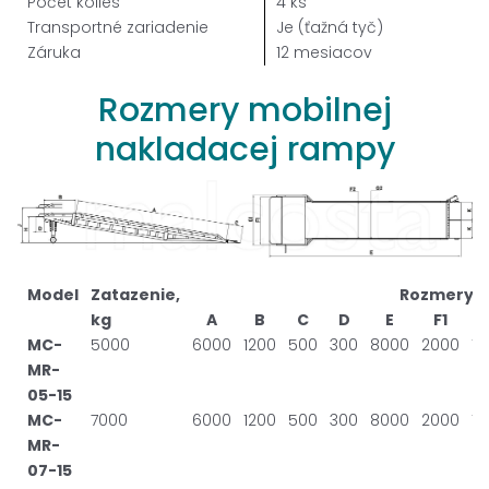
Počet kolies
4
ks
Transportné zariadenie
Je (ťažná tyč)
Záruka
12
mesiacov
Rozmery
mobilnej
nakladacej
rampy
Model
Zatazenie,
Rozmery,
kg
A
B
C
D
E
F1
F
MC-
5000
6000
1200
500
300
8000
2000
15
MR-
05-15
MC-
7000
6000
1200
500
300
8000
2000
15
MR-
07-15