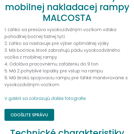
mobilnej
nakladacej
rampy
MALCOSTA
1. Ľahko sa presúva vysokozdvižným vozíkom vďaka
pohodlnej bočnej ťažnej tyči
2. Ľahko sa nastavuje pre výber optimálnej výšky
3. Má bočnice, ktoré zabraňujú pádu vysokozdvižného
vozíka z mobilnej rampy
4. Odoláva pracovnému zaťaženiu do 9 ton
5. Má 2 pohyblivé lopatky pre vstup na rampu
6. Má širokú spojovaciu rampu pre ľahké manévrovanie s
vysokozdvižným vozíkom
V galérii sa zobrazujú ďalšie fotografie
ODOŠLITE SPRÁVU
Technické
charakteristiky