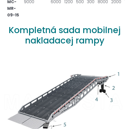
MC-
9000
6000
1200
500
300
8000
2000
15
MR-
09-15
Kompletná
sada
mobilnej
nakladacej
rampy