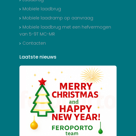
Mobiele laadbrug
Mobiele laadramp op aanvraag
Mobiele laadbrug met een hefvermogen
van 5-9T MC-MR
Contacten
Laatste
nieuws