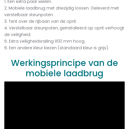
1. E
en extra paar wielen
.
2. M
obiele laadbrug met driezijdig lossen. Geleverd met
verstelbaar steunpoten
.
3. T
ent over de rijbaan van de oprit
.
4.
Verstelbaar steunpoten, geïnstalleerd op oprit verhoogt
de veiligheid
.
5.
Extra veiligheidsrailing 1100 mm hoog
.
6. E
en andere kleur kiezen (standaard kleur is grijs
).
Werkingsprincipe
van
de
mobiele
laadbrug