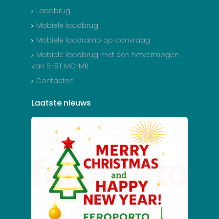
Laadbrug
Mobiele laadbrug
Mobiele laadramp op aanvraag
Mobiele laadbrug met een hefvermogen
van 5-9T MC-MR
Contacten
Laatste
nieuws