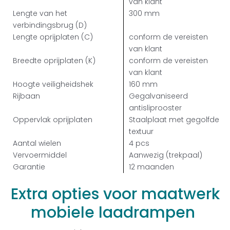
van klant
Lengte van het
300 mm
verbindingsbrug
(D)
Lengte oprijplaten
(C)
conform de vereisten
van klant
Breedte oprijplaten
(K)
conform de vereisten
van klant
Hoogte veiligheidshek
160 mm
Rijbaan
Gegalvaniseerd
antisliprooster
Oppervlak oprijplaten
Staalplaat met gegolfde
textuur
Aantal wielen
4 pcs
Vervoermiddel
Aanwezig (trekpaal
)
Garantie
12
maanden
Extra
opties
voor
maatwerk
mobiele
laadrampen