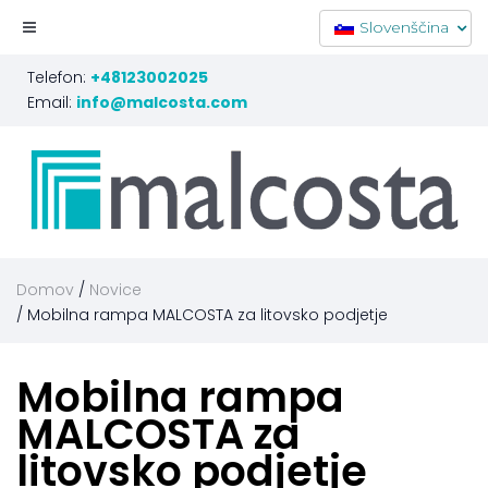
Slovenščina
Telefon:
+48123002025
Email:
info@malcosta.com
Domov
Novice
Mobilna rampa MALCOSTA za litovsko podjetje
Mobilna
rampa
MALCOSTA
za
litovsko
podjetje