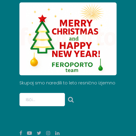
Skupaj
smo
naredili
to
leto
resnično
izjemno