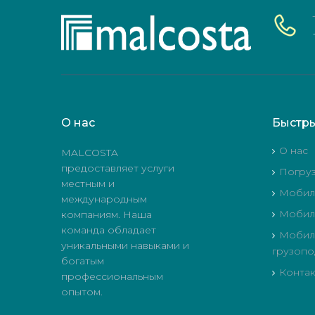
О
нас
Быстр
О нас
MALCOSTA
предоставляет услуги
Погру
местным и
Мобиль
международным
Мобиль
компаниям. Наша
команда обладает
Мобил
уникальными навыками и
грузопо
богатым
Конта
профессиональным
опытом.