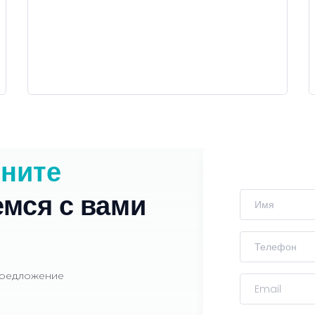
лните
емся
с
вами
предложение