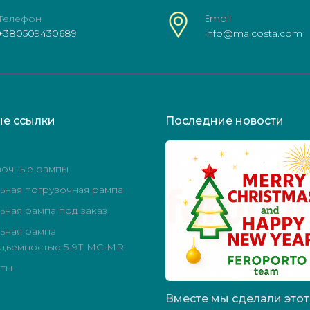
Телефон
Email:
+380509430689
info@malcosta.com
ые
ссылки
Последние
новости
зочные рампы
ная погрузочная рампа
ная рампа под заказ
ьная рампа
дъемностью 5-9Т MC-MR
кты
Вместе
мы
сделали
этот