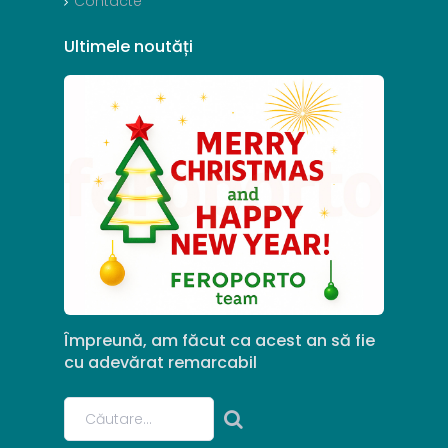
Contacte
Ultimele
noutăți
Împreună,
am
făcut
ca
acest
an
să
fie
cu
adevărat
remarcabil