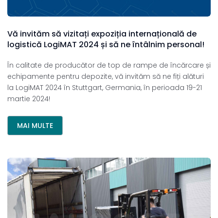
Vă
invităm
să
vizitați
expoziția
internațională
de
logistică
LogiMAT
2024
și
să
ne
întâlnim
personal!
În calitate de producător de top de rampe de încărcare și
echipamente pentru depozite, vă invităm să ne fiți alături
la LogiMAT 2024 în Stuttgart, Germania, în perioada 19-21
martie 2024!
MAI MULTE